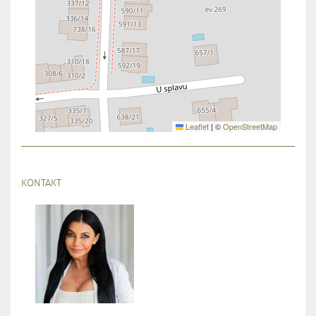
Leaflet
|
©
OpenStreetMap
KONTAKT