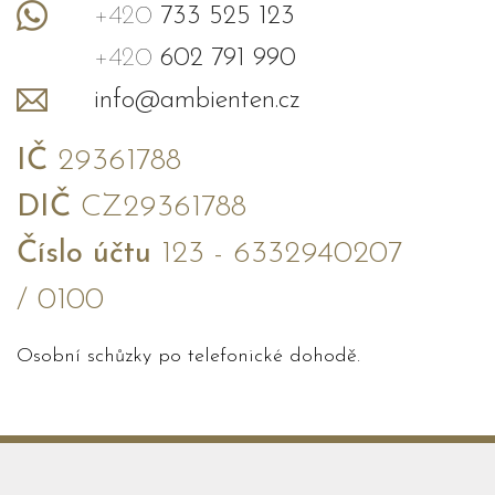
+420
733 525 123
+420
602 791 990
info@ambienten.cz
IČ
29361788
DIČ
CZ29361788
Číslo účtu
123 - 6332940207
/ 0100
Osobní schůzky po telefonické dohodě.