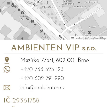
Leaflet
|
©
OpenStreetMap
AMBIENTEN VIP s.r.o.
Mezírka 775/1, 602 00 Brno
+420
733 525 123
+420
602 791 990
info@ambienten.cz
IČ
29361788