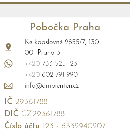
Pobočka Praha
Ke kapslovně 2855/7, 130
00 Praha 3
+420
733 525 123
+420
602 791 990
info@ambienten.cz
IČ
29361788
DIČ
CZ29361788
Číslo účtu
123 - 6332940207