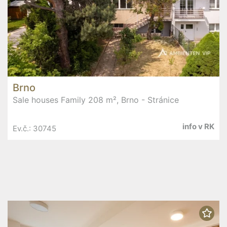
Brno
Sale houses Family 208 m², Brno - Stránice
info v RK
Ev.č.: 30745