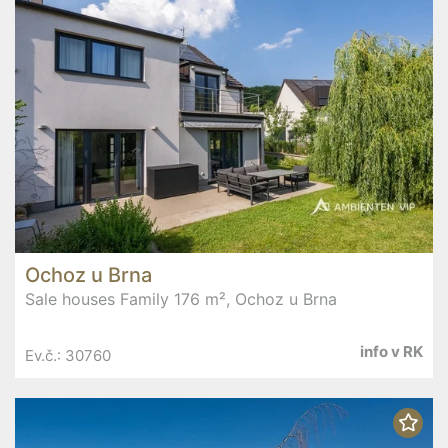
Ochoz u Brna
Sale houses Family 176 m², Ochoz u Brna
info v RK
Ev.č.: 30760