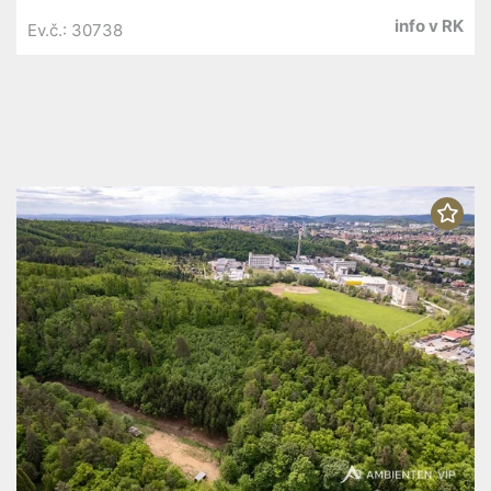
info v RK
Ev.č.: 30738