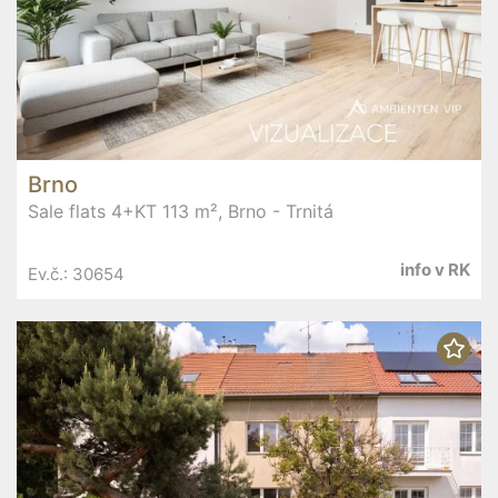
Brno
Sale flats 4+KT 113 m², Brno - Trnitá
info v RK
Ev.č.: 30654