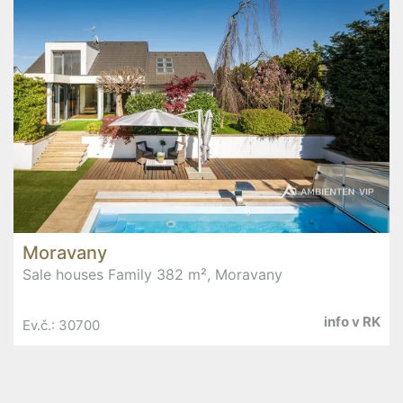
Moravany
Sale houses Family 382 m², Moravany
info v RK
Ev.č.: 30700