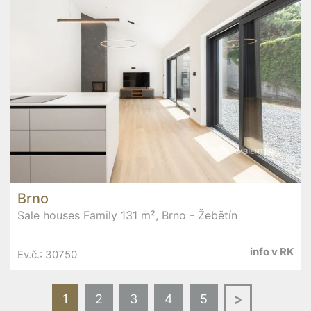
Brno
Sale houses Family 131 m², Brno - Žebětín
info v RK
Ev.č.: 30750
Další
1
2
3
4
5