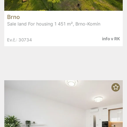
Brno
Sale land For housing 1 451 m², Brno-Komín
info v RK
Ev.č.: 30734