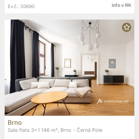
info v RK
Ev.č.: 30690
Brno
Sale flats 3+1 146 m², Brno - Černá Pole