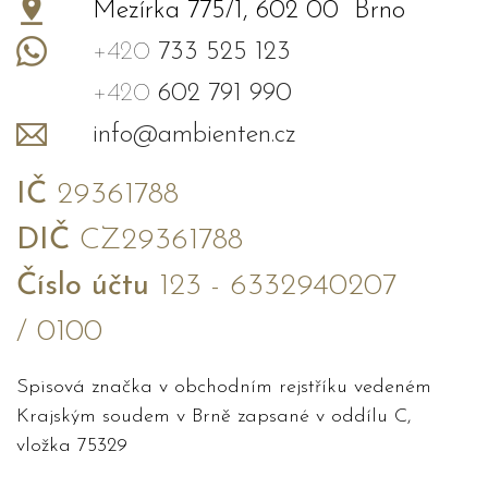
Mezírka 775/1, 602 00 Brno
+420
733 525 123
+420
602 791 990
info@ambienten.cz
IČ
29361788
DIČ
CZ29361788
Číslo účtu
123 - 6332940207
/ 0100
Spisová značka v obchodním rejstříku vedeném
Krajským soudem v Brně zapsané v oddílu C,
vložka 75329