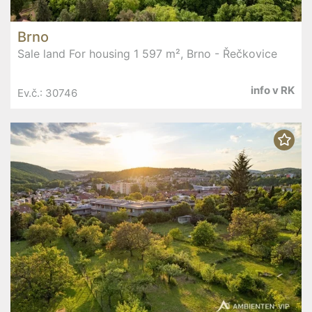
Brno
Sale land For housing 1 597 m², Brno - Řečkovice
info v RK
Ev.č.: 30746