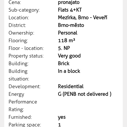
Cena:
pronajato
Sub-category:
Flats 4+KT
Location:
Mezírka, Brno - Veveří
District:
Brno-město
Ownership:
Personal
Flooring:
118 m²
Floor - location:
5. NP
Property status:
Very good
Building:
Brick
Building
In a block
situation:
Development:
Residential
Energy
G (PENB not delivered )
Performance
Rating:
Furnished:
yes
Parking space:
1