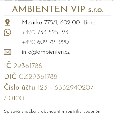
AMBIENTEN VIP s.r.o.
Mezírka 775/1, 602 00 Brno
+420
733 525 123
+420
602 791 990
info@ambienten.cz
IČ
29361788
DIČ
CZ29361788
Číslo účtu
123 - 6332940207
/ 0100
Spisová značka v obchodním rejstříku vedeném