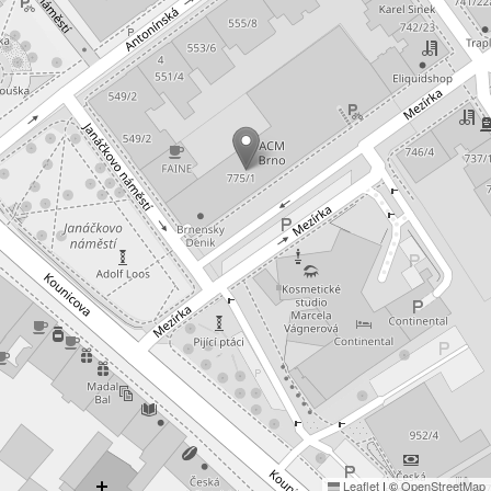
Leaflet
|
©
OpenStreetMap