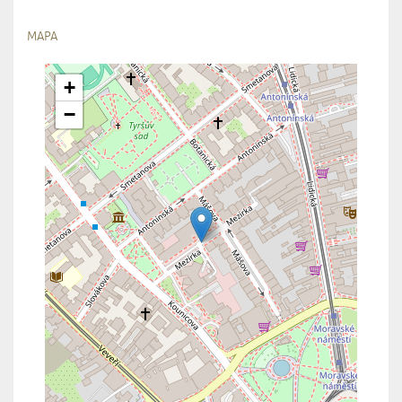
MAPA
+
−