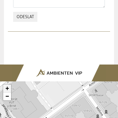
ODESLAT
+
−