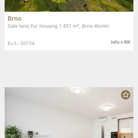
Brno
Sale land For housing 1 451 m², Brno-Komín
info v RK
Ev.č.: 30734