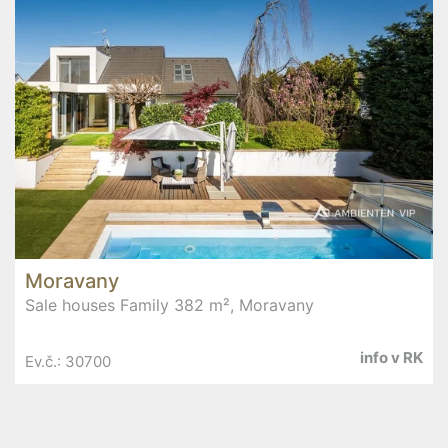
Moravany
Sale houses Family 382 m², Moravany
info v RK
Ev.č.: 30700