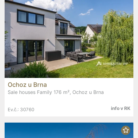
Ochoz u Brna
Sale houses Family 176 m², Ochoz u Brna
info v RK
Ev.č.: 30760