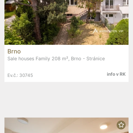
Brno
Sale houses Family 208 m², Brno - Stránice
info v RK
Ev.č.: 30745