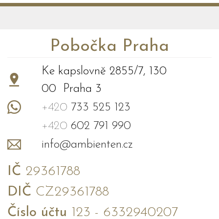
Pobočka Praha
Ke kapslovně 2855/7, 130
00 Praha 3
+420
733 525 123
+420
602 791 990
info@ambienten.cz
IČ
29361788
DIČ
CZ29361788
Číslo účtu
123 - 6332940207