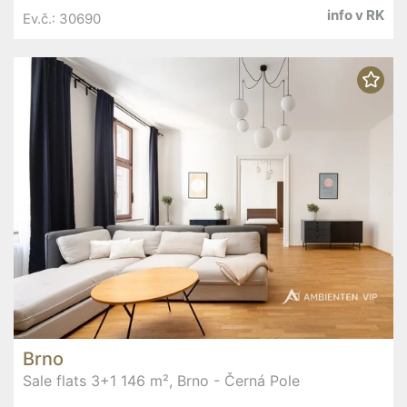
info v RK
Ev.č.: 30690
Brno
Sale flats 3+1 146 m², Brno - Černá Pole