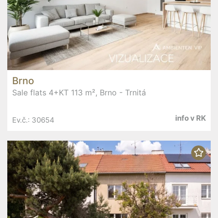
Brno
Sale flats 4+KT 113 m², Brno - Trnitá
info v RK
Ev.č.: 30654