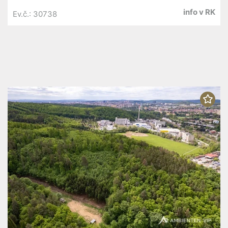
info v RK
Ev.č.: 30738