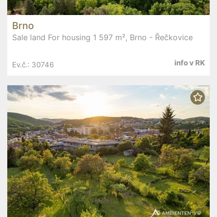
Brno
Sale land For housing 1 597 m², Brno - Řečkovice
info v RK
Ev.č.: 30746