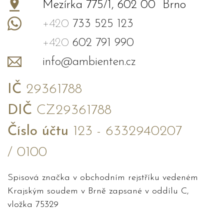
Mezírka 775/1, 602 00 Brno
+420
733 525 123
+420
602 791 990
info@ambienten.cz
IČ
29361788
DIČ
CZ29361788
Číslo účtu
123 - 6332940207
/ 0100
Spisová značka v obchodním rejstříku vedeném
Krajským soudem v Brně zapsané v oddílu C,
vložka 75329