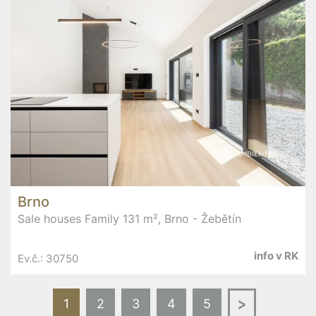
Brno
Sale houses Family 131 m², Brno - Žebětín
info v RK
Ev.č.: 30750
Další
1
2
3
4
5