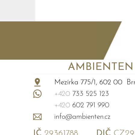
AMBIENTEN VI
+
−
Mezírka 775/1, 602 00 Br
+420
733 525 123
+420
602 791 990
info@ambienten.cz
IČ
29361788
DIČ
CZ293