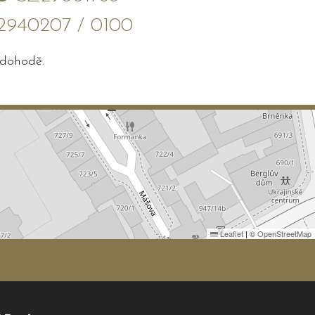
2940207 / 0100
 dohodě.
Leaflet
|
©
OpenStreetMap