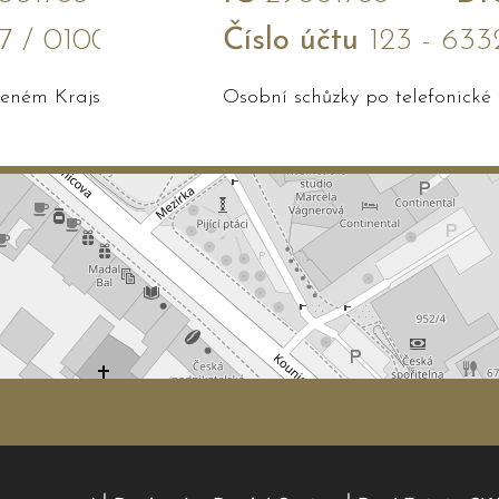
7 / 0100
Číslo účtu
123 - 633
edeném Krajským soudem v Brně
Osobní schůzky po telefonické