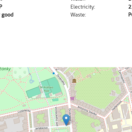
P
Electricity:
2
y good
Waste:
P