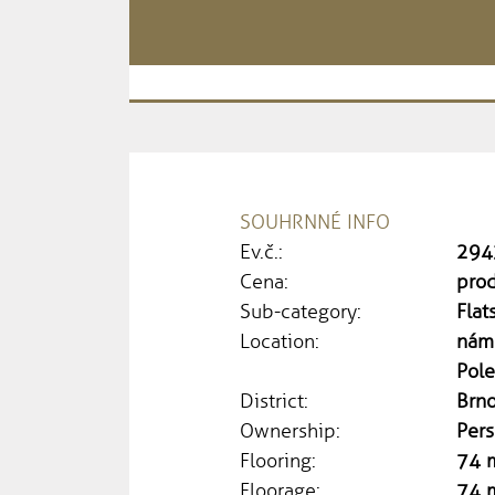
SOUHRNNÉ INFO
Ev.č.:
294
Cena:
pro
Sub-category:
Flat
Location:
námě
Pole
District:
Brn
Ownership:
Pers
Flooring:
74 
Floorage:
74 