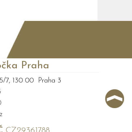
čka Praha
5/7, 130 00 Praha 3
3
0
z
Č
CZ29361788