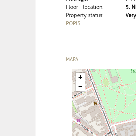
Floor - location:
5. N
Property status:
Ver
POPIS
MAPA
+
−