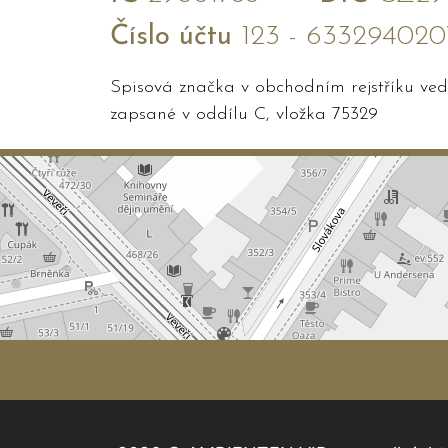
Číslo účtu
123 - 633294020
Spisová značka v obchodním rejstříku v
zapsané v oddílu C, vložka 75329