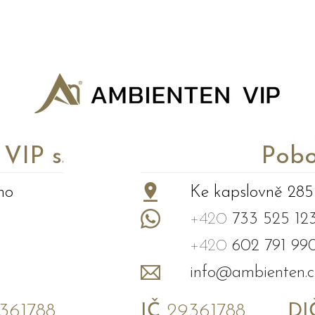
P s.r.o.
Pobo
no
Ke kapslovně 285
+420
733 525 12
+420
602 791 99
info@ambienten.c
61788
IČ
29361788
DI