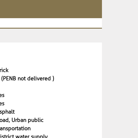
rick
 (PENB not delivered )
es
es
sphalt
oad, Urban public
ransportation
istrict water supply