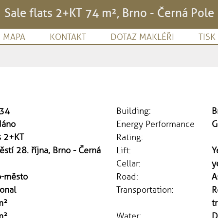
Sale flats 2+KT 74 m², Brno - Černá Pole
MAPA
KONTAKT
DOTAZ MAKLÉŘI
TISK
34
Building:
B
dáno
Energy Performance
G
s 2+KT
Rating:
stí 28. října, Brno - Černá
Lift:
Y
Cellar:
y
o-město
Road:
A
onal
Transportation:
R
m²
t
m²
Water:
D