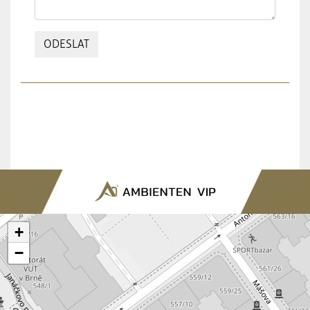
ODESLAT
+
−