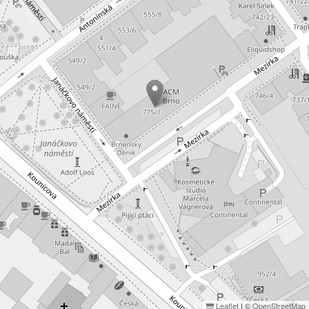
Leaflet
|
©
OpenStreetMap