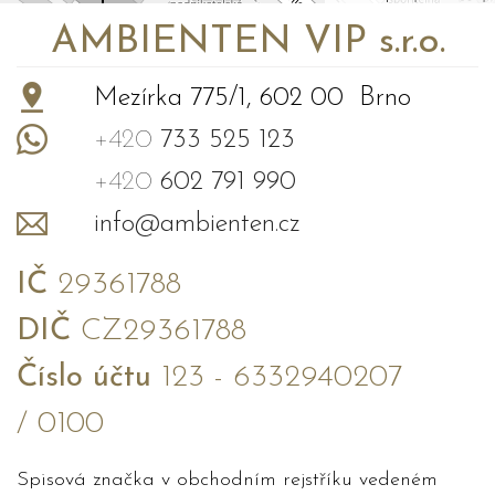
AMBIENTEN VIP s.r.o.
Mezírka 775/1, 602 00 Brno
+420
733 525 123
+420
602 791 990
info@ambienten.cz
IČ
29361788
DIČ
CZ29361788
Číslo účtu
123 - 6332940207
/ 0100
Spisová značka v obchodním rejstříku vedeném