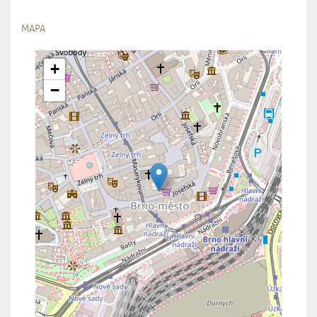
MAPA
+
−