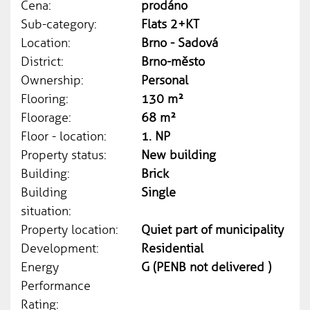
Cena:
prodáno
Sub-category:
Flats 2+KT
Location:
Brno - Sadová
District:
Brno-město
Ownership:
Personal
Flooring:
130 m²
Floorage:
68 m²
Floor - location:
1. NP
Property status:
New building
Building:
Brick
Building
Single
situation:
Property location:
Quiet part of municipality
Development:
Residential
Energy
G (PENB not delivered )
Performance
Rating: