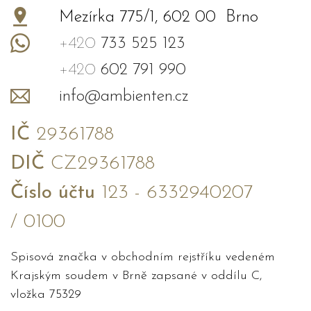
Mezírka 775/1, 602 00 Brno
+420
733 525 123
+420
602 791 990
info@ambienten.cz
IČ
29361788
DIČ
CZ29361788
Číslo účtu
123 - 6332940207
/ 0100
Spisová značka v obchodním rejstříku vedeném
Krajským soudem v Brně zapsané v oddílu C,
vložka 75329