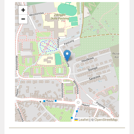
+
−
Leaflet
|
©
OpenStreetMap