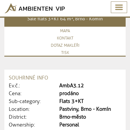
Sale flats 3+KT 64 m², Brno - Komín
MAPA
KONTAKT
DOTAZ MAKLÉŘI
TISK
SOUHRNNÉ INFO
Ev.č.:
AmbA3.12
Cena:
prodáno
Sub-category:
Flats 3+KT
Location:
Pastviny, Brno - Komín
District:
Brno-město
Ownership:
Personal