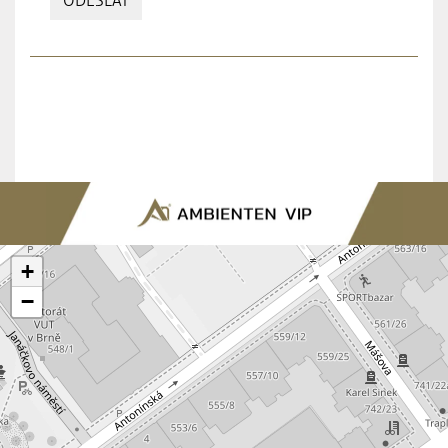
ODESLAT
+
−