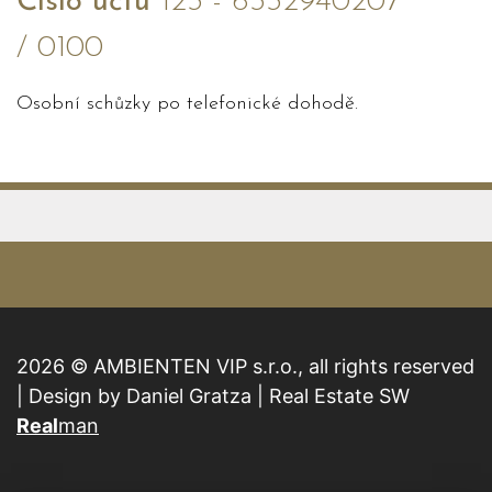
Číslo účtu
123 - 6332940207
/ 0100
Osobní schůzky po telefonické dohodě.
2026 © AMBIENTEN VIP s.r.o., all rights reserved
| Design by Daniel Gratza | Real Estate SW
Real
man