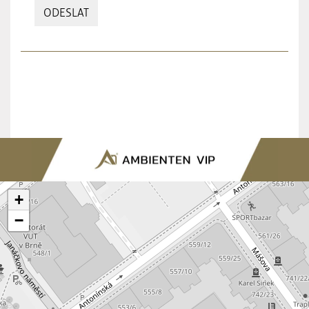
ODESLAT
+
−