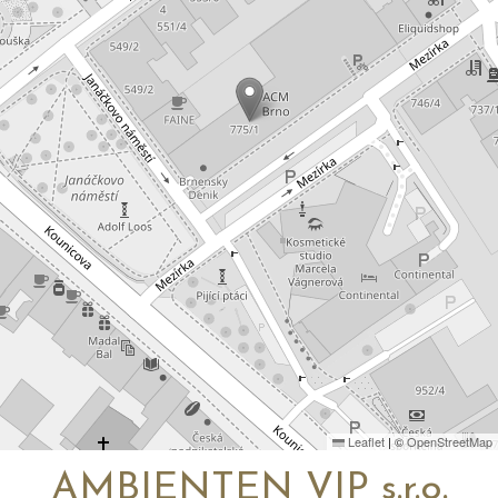
Leaflet
|
©
OpenStreetMap
AMBIENTEN VIP s.r.o.