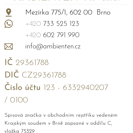
Mezírka 775/1, 602 00 Brno
+420
733 525 123
+420
602 791 990
info@ambienten.cz
IČ
29361788
DIČ
CZ29361788
Číslo účtu
123 - 6332940207
/ 0100
Spisová značka v obchodním rejstříku vedeném
Krajským soudem v Brně zapsané v oddílu C,
vložka 75329