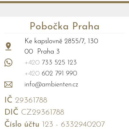
Pobočka Praha
Ke kapslovně 2855/7, 130
00 Praha 3
+420
733 525 123
+420
602 791 990
info@ambienten.cz
IČ
29361788
DIČ
CZ29361788
Číslo účtu
123 - 6332940207