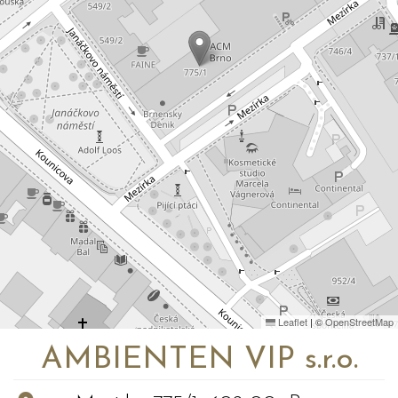
Leaflet
|
©
OpenStreetMap
AMBIENTEN VIP s.r.o.