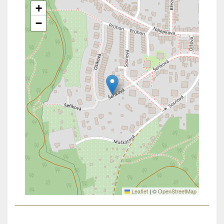
+
−
Leaflet
|
©
OpenStreetMap