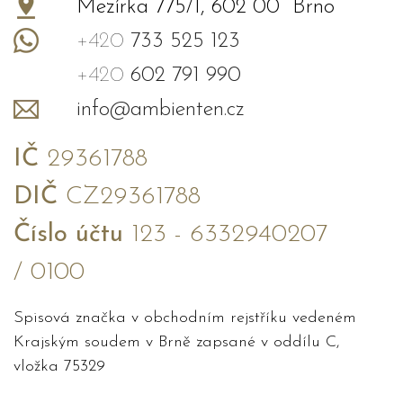
Mezírka 775/1, 602 00 Brno
+420
733 525 123
+420
602 791 990
info@ambienten.cz
IČ
29361788
DIČ
CZ29361788
Číslo účtu
123 - 6332940207
/ 0100
Spisová značka v obchodním rejstříku vedeném
Krajským soudem v Brně zapsané v oddílu C,
vložka 75329