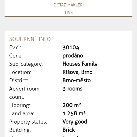
DOTAZ MAKLÉŘI
TISK
SOUHRNNÉ INFO
Ev.č.:
30104
Cena:
prodáno
Sub-category:
Houses Family
Location:
Ríšova, Brno
District:
Brno-město
Advert room
3 rooms
count:
Flooring:
200 m²
Land area:
1.258 m²
Property status:
Very good
Building:
Brick