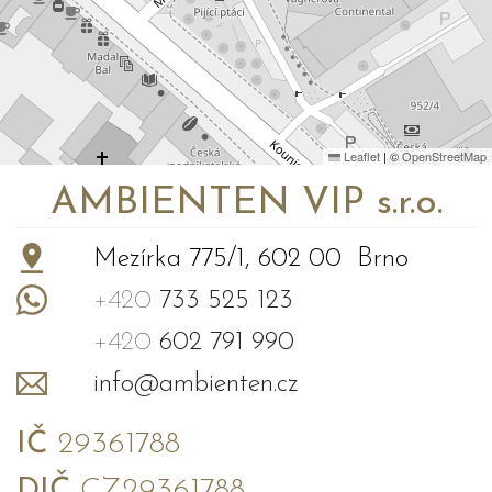
Leaflet
|
©
OpenStreetMap
AMBIENTEN VIP s.r.o.
Mezírka 775/1, 602 00 Brno
+420
733 525 123
+420
602 791 990
info@ambienten.cz
IČ
29361788
DIČ
CZ29361788