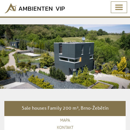
Sale houses Family 200 m², Brno-Žebětín
MAPA
KONTAKT