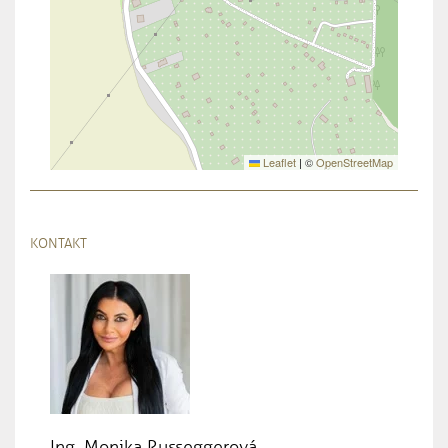
Leaflet
|
©
OpenStreetMap
KONTAKT
Ing. Monika Russeggerová