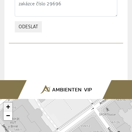
ODESLAT
+
−