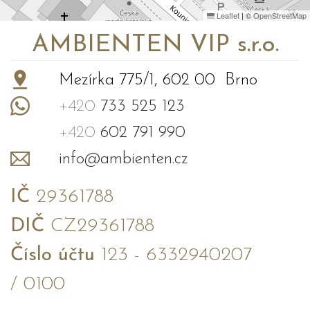
Leaflet
|
©
OpenStreetMap
AMBIENTEN VIP s.r.o.
Mezírka 775/1, 602 00 Brno
+420
733 525 123
+420
602 791 990
info@ambienten.cz
IČ
29361788
DIČ
CZ29361788
Číslo účtu
123 - 6332940207
/ 0100