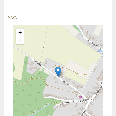
MAPA
+
−