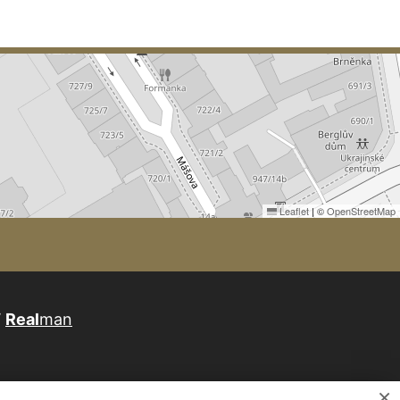
Leaflet
|
©
OpenStreetMap
W
Real
man
×