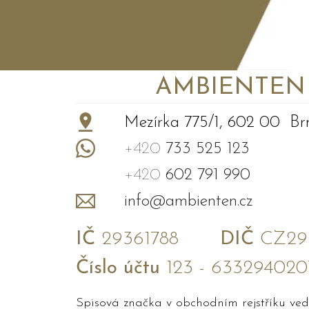
AMBIENTEN VI
+
−
Mezírka 775/1, 602 00 Br
+420
733 525 123
+420
602 791 990
info@ambienten.cz
IČ
29361788
DIČ
CZ293
Číslo účtu
123 - 633294020
Spisová značka v obchodním rejstříku v