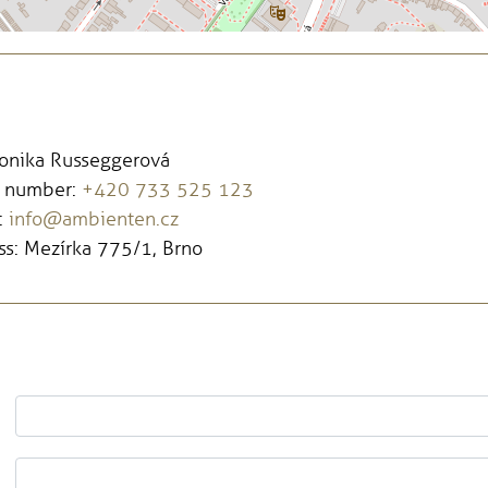
Monika Russeggerová
 number:
+420 733 525 123
:
info@ambienten.cz
s: Mezírka 775/1, Brno