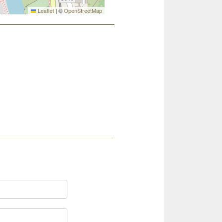
Leaflet
|
©
OpenStreetMap