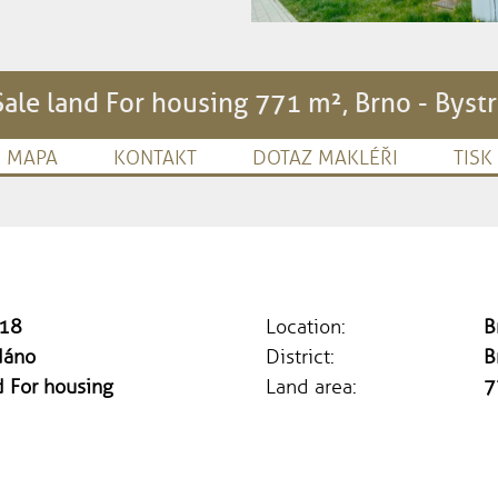
Sale land For housing 771 m², Brno - Bystr
MAPA
KONTAKT
DOTAZ MAKLÉŘI
TISK
18
Location:
B
dáno
District:
B
 For housing
Land area:
7