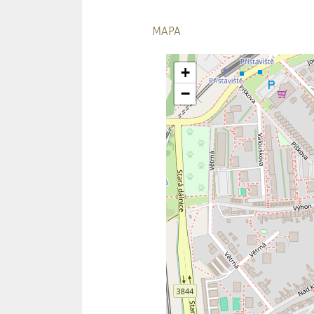
MAPA
+
−