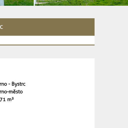
c
rno - Bystrc
rno-město
71 m²