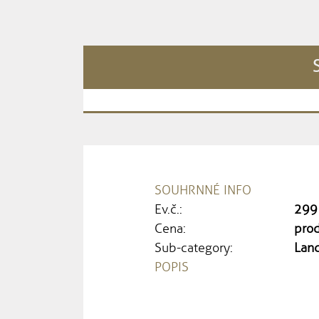
SOUHRNNÉ INFO
Ev.č.:
299
Cena:
pro
Sub-category:
Land
POPIS