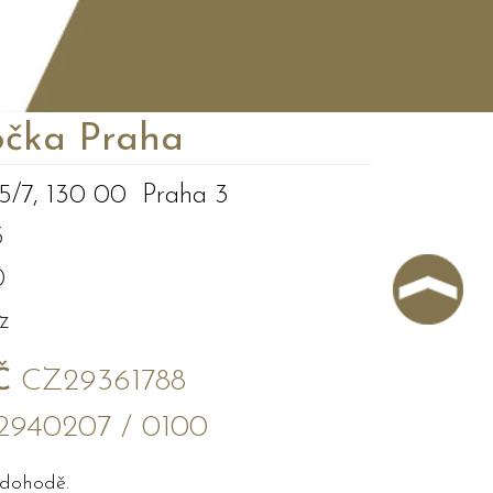
čka Praha
5/7, 130 00 Praha 3
3
0
z
Č
CZ29361788
2940207 / 0100
 dohodě.