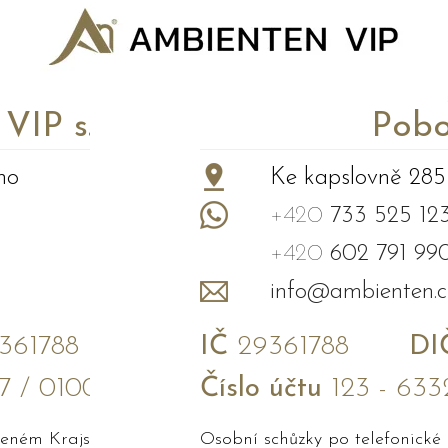
P s.r.o.
Pobo
no
Ke kapslovně 285
+420
733 525 12
+420
602 791 99
info@ambienten.c
61788
IČ
29361788
DI
7 / 0100
Číslo účtu
123 - 633
edeném Krajským soudem v Brně
Osobní schůzky po telefonické