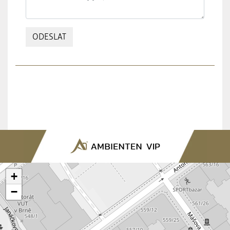
ODESLAT
+
−