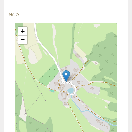
MAPA
+
−