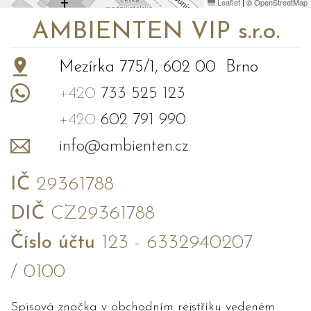
Leaflet
|
©
OpenStreetMap
AMBIENTEN VIP s.r.o.
Mezírka 775/1, 602 00 Brno
+420
733 525 123
+420
602 791 990
info@ambienten.cz
IČ
29361788
DIČ
CZ29361788
Číslo účtu
123 - 6332940207
/ 0100
Spisová značka v obchodním rejstříku vedeném